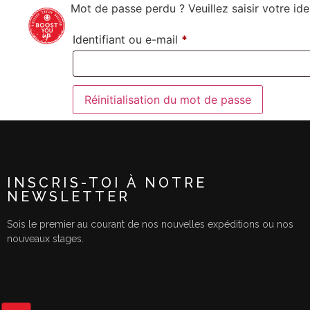
Mot de passe perdu ? Veuillez saisir votre id
STAGES & EXPÉDITIONS
ÉQUIPE
Identifiant ou e-mail
*
Réinitialisation du mot de passe
INSCRIS-TOI À NOTRE
NEWSLETTER
Sois le premier au courant de nos nouvelles expéditions ou nos
nouveaux stages.