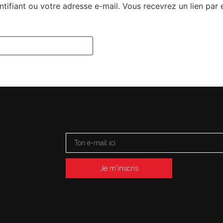
entifiant ou votre adresse e-mail. Vous recevrez un lien pa
STAGES & EXPÉ SUR DEMANDE
ADULTES
C
Je m'inscris