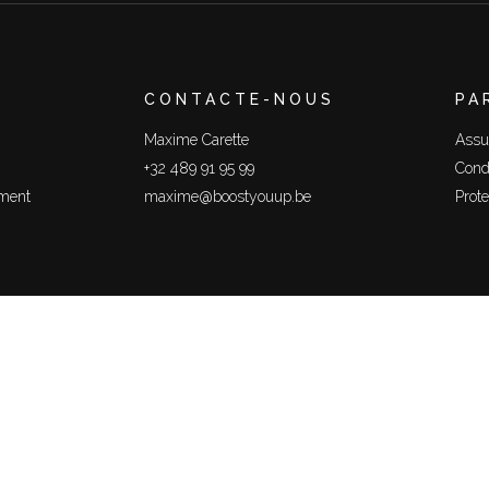
CONTACTE-NOUS
PA
Maxime Carette
Assu
+32 489 91 95 99
Cond
ement
maxime@boostyouup.be
Prot